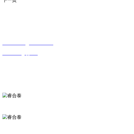
下一页
CONTACT INFORMATION
联系方式
贵州省贵阳市观山湖区观山西路乾图中心广场A栋一单元17—4
15085988761
18984065526
643339550@qq.com
OFFICIAL ACCOUNTS
公众号
欢迎关注公众号
欢迎关注小程序
WEB SHARE