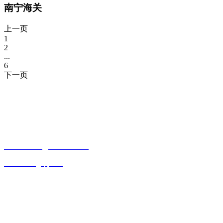
南宁海关
上一页
1
2
...
6
下一页
CONTACT INFORMATION
联系方式
贵州省贵阳市观山湖区观山西路乾图中心广场A栋一单元17—4
15085988761
18984065526
643339550@qq.com
OFFICIAL ACCOUNTS
公众号
欢迎关注公众号